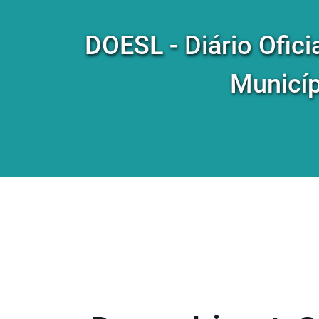
DOESL - Diário Ofici
Municíp