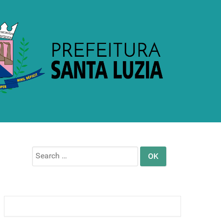
Search
for: