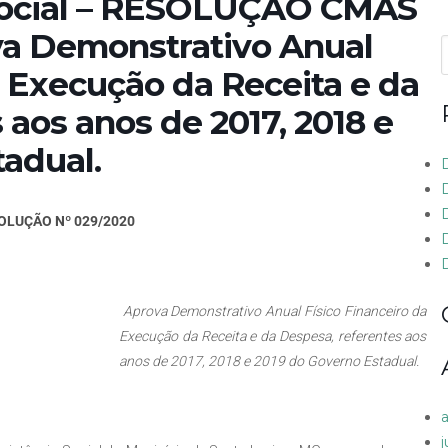
Social – RESOLUÇÃO CMAS
va Demonstrativo Anual
f
a Execução da Receita e da
 aos anos de 2017, 2018 e
adual.
OLUÇÃO Nº 029/2020
D
Aprova Demonstrativo Anual Físico Financeiro da
Execução da Receita e da Despesa, referentes aos
anos de 2017, 2018 e 2019 do Governo Estadual.