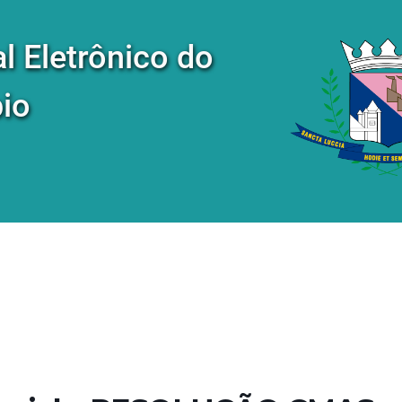
al Eletrônico do
io