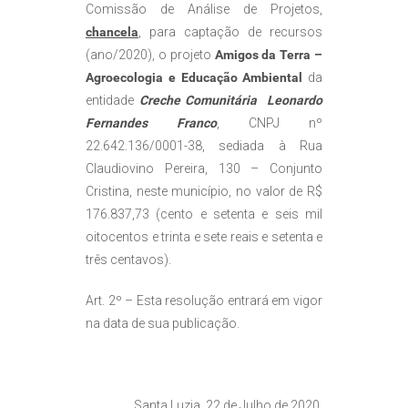
Comissão de Análise de Projetos,
chancela
, para captação de recursos
(ano/2020), o projeto
Amigos da Terra –
Agroecologia e Educação Ambiental
da
entidade
Creche Comunitária Leonardo
Fernandes Franco
, CNPJ nº
22.642.136/0001-38, sediada à Rua
Claudiovino Pereira, 130 – Conjunto
Cristina, neste município, no valor de R$
176.837,73 (cento e setenta e seis mil
oitocentos e trinta e sete reais e setenta e
três centavos).
Art. 2º – Esta resolução entrará em vigor
na data de sua publicação.
Santa Luzia, 22 de Julho de 2020.