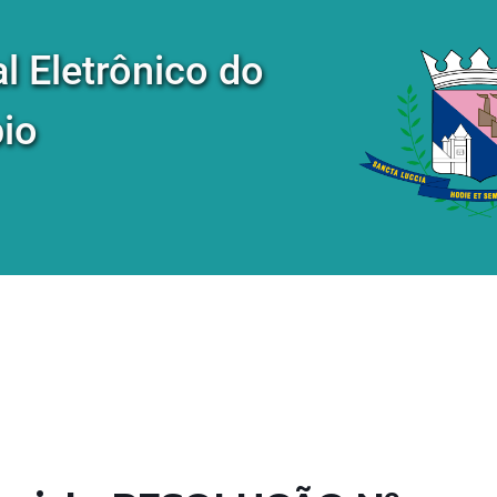
al Eletrônico do
io