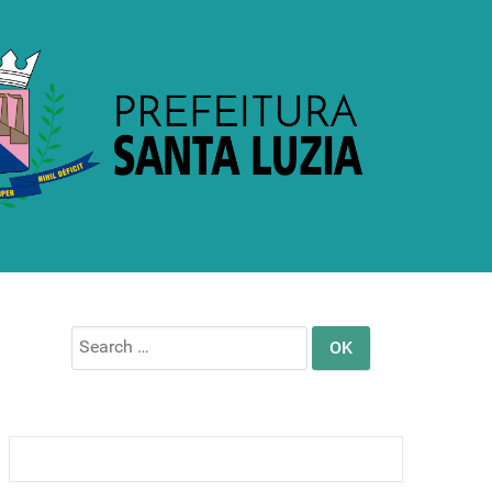
Search
for: