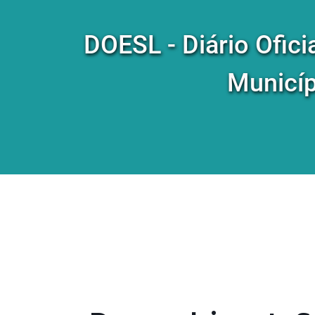
DOESL - Diário Ofici
Municíp