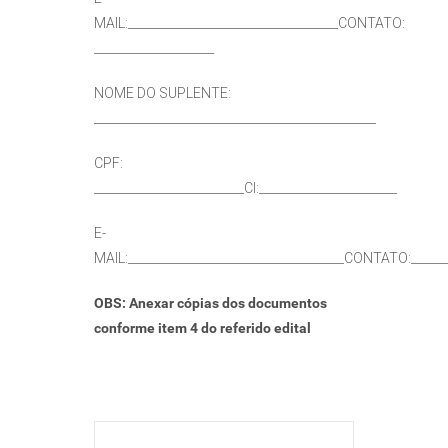
MAIL:___________________________________CONTATO:
____________________
NOME DO SUPLENTE:
_______________________________________________
CPF:
_________________________CI:_______________________
E-
MAIL:____________________________________CONTATO:______
OBS: Anexar cópias dos documentos
conforme item 4 do referido edital