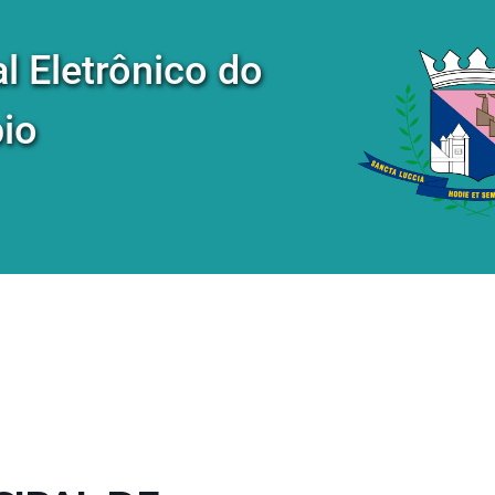
al Eletrônico do
io