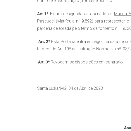
controle e fiscalização”, torna-se público:
Art 1º
Ficam designadas as servidoras
Marina 
Pascucci
(Matrícula nº 9.892) para representar o
parceria celebrada pelo termo de fomento nº 18/202
Art. 2º
Esta Portaria entra em vigor na data de s
termos do Art. 10º da Instrução Normativa nº. 03/
Art. 3º
Revogam-se disposições em contrário.
Santa Luzia/MG, 04 de Abril de 2023
Ana