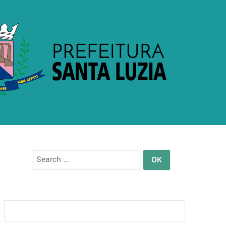
Search
for: