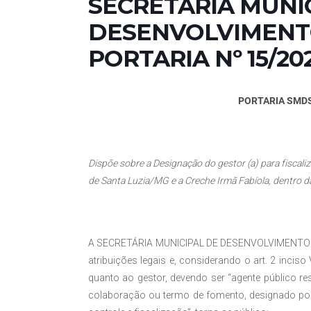
SECRETARIA MUNI
DESENVOLVIMENTO
PORTARIA Nº 15/2
PORTARIA SMDSC
Dispõe
sobre a Designação do gestor (a) para fiscal
de Santa Luzia/MG e a Creche Irmã Fabíola, dentro da
A SECRETÁRIA MUNICIPAL DE DESENVOLVIMENTO SOC
atribuições legais e, considerando o art. 2 incis
quanto ao gestor, devendo ser “agente público re
colaboração ou termo de fomento, designado po