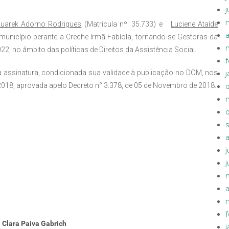
Auarek Adorno Rodrigues
(Matrícula nº: 35.733) e
Luciene Ataíde
a
 município perante a Creche Irmã Fabíola, tornando-se Gestoras da
2, no âmbito das políticas de Direitos da Assistência Social.
ua assinatura, condicionada sua validade à publicação no DOM, nos
2018, aprovada apelo Decreto n° 3.378, de 05 de Novembro de 2018.
a
 Clara Paiva Gabrich