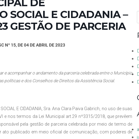
CIPAL DE
 SOCIAL E CIDADANIA –
f
023 GESTÃO DE PARCERIA
 Nº 15, DE 04 DE ABRIL DE 2023
izar e acompanhar o andamento da parceria celebrada entre o Município
s políticas e dos Conselhos de Direitos da Assistência Social.
IAL E CIDADANIA, Sra. Ana Clara Paiva Gabrich, no uso de suas
o VI e nos termos da Lei Municipal art.29 nº3315/2018, que prevêem
sponsável pela gestão de parceria celebrada por meio de termo de
r ato publicado em meio oficial de comunicação, com poderes de