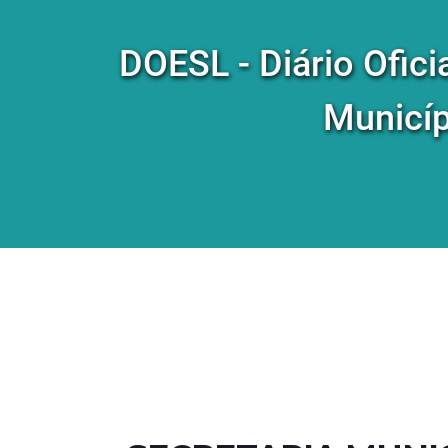
DOESL - Diário Ofici
Municíp