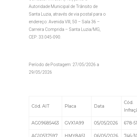
Autoridade Municipal de Trânsito de
Santa Luzia, através de via postal para o
endereço: Avenida VIII, 50 – Sala 36 –
Carreira Comprida – Santa Luzia/MG,
CEP: 33.045-090.
Período de Postagem: 27/05/2026 a
29/05/2026
Cód.
Cód. AIT
Placa
Data
Infraç
AG09685463
GVX1A99
05/05/2026
678-5
AG10537597
HMY8A51
06/05/2026
746-3