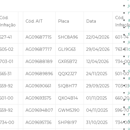
Cód.
Cód.
a
Cód. AIT
Placa
Data
Infração
Infraçã
527-41
AG09687715
SHC8A96
22/04/2026
601-74
605-02
AG09687717
GLI9G63
29/04/2026
763-31
703-01
AG09688189
GXR5B72
12/04/2026
734-00
665-31
AG09689896
QQX2J27
24/11/2025
501-00
659-92
AG09690661
SIQ8H77
29/09/2025
703-01
501-00
AG09693575
QXO4B14
01/11/2025
660-20
a
659-92
AG09694807
GWM5J90
04/11/2025
596-70
734-00
AG09695736
SHP8I97
31/10/2025
734-00