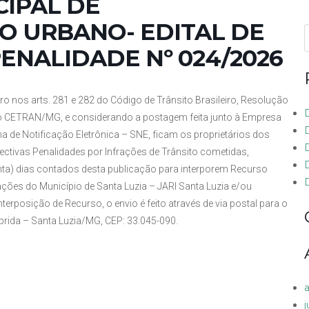
CIPAL DE
 URBANO- EDITAL DE
f
ENALIDADE Nº 024/2026
ro nos arts. 281 e 282 do Código de Trânsito Brasileiro, Resolução
 CETRAN/MG, e considerando a postagem feita junto à Empresa
ma de Notificação Eletrônica – SNE, ficam os proprietários dos
ectivas Penalidades por Infrações de Trânsito cometidas,
inta) dias contados desta publicação para interporem Recurso
D
ações do Município de Santa Luzia – JARI Santa Luzia e/ou
rposição de Recurso, o envio é feito através de via postal para o
mprida – Santa Luzia/MG, CEP: 33.045-090.