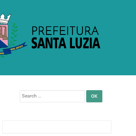
Search
for: