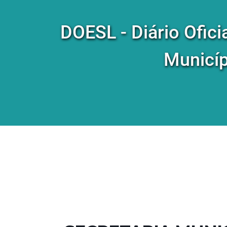
DOESL - Diário Ofici
Municíp