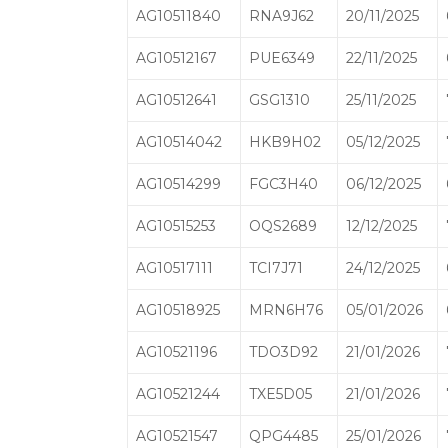
AG10511840
RNA9J62
20/11/2025
AG10512167
PUE6349
22/11/2025
AG10512641
GSG1310
25/11/2025
AG10514042
HKB9H02
05/12/2025
AG10514299
FGC3H40
06/12/2025
AG10515253
OQS2689
12/12/2025
AG10517111
TCI7J71
24/12/2025
AG10518925
MRN6H76
05/01/2026
AG10521196
TDO3D92
21/01/2026
AG10521244
TXE5D05
21/01/2026
AG10521547
QPG4485
25/01/2026