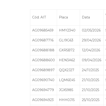
Cód. AIT
Placa
Data
AG09685459
HMY2340
02/05/2026
AG09687716
GLI9G63
29/04/2026
AG09688188
GXR5B72
12/04/2026
AG09688600
HEN3A62
09/04/2026
AG09689897
QQX2J27
24/11/2025
AG09690740
LQM6E45
21/10/2025
AG09694779
JGX5985
21/10/2025
AG09694923
HHH0J15
25/10/2025