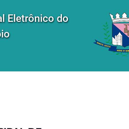
al Eletrônico do
io