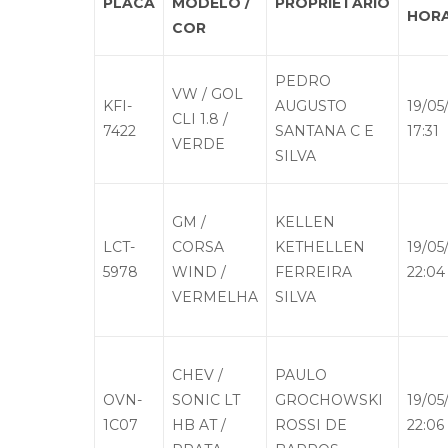
PLACA
MODELO /
PROPRIETÁRIO
HOR
COR
PEDRO
VW / GOL
KFI-
AUGUSTO
19/05
CLI 1.8 /
7422
SANTANA C E
17:31
VERDE
SILVA
GM /
KELLEN
LCT-
CORSA
KETHELLEN
19/05
5978
WIND /
FERREIRA
22:04
VERMELHA
SILVA
CHEV /
PAULO
OVN-
SONIC LT
GROCHOWSKI
19/05
1C07
HB AT /
ROSSI DE
22:06