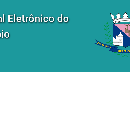
al Eletrônico do
io