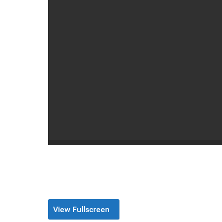
View Fullscreen