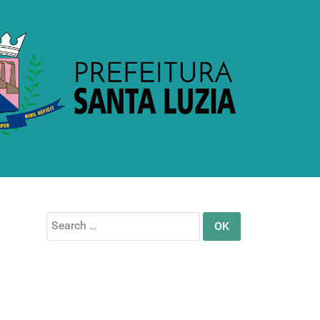
Search
for: