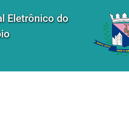
al Eletrônico do
io