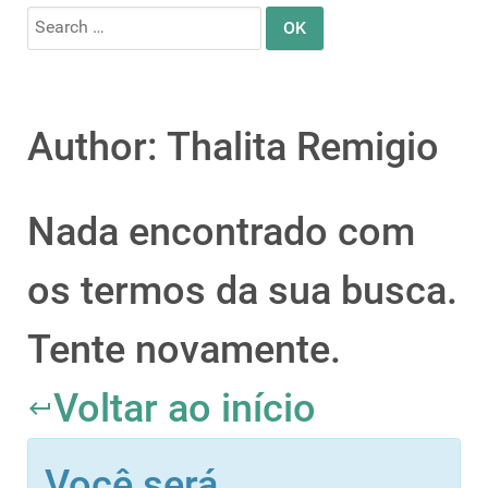
Search
for:
Author: Thalita Remigio
Nada encontrado com
os termos da sua busca.
Tente novamente.
Voltar ao início
keyboard_return
Você será