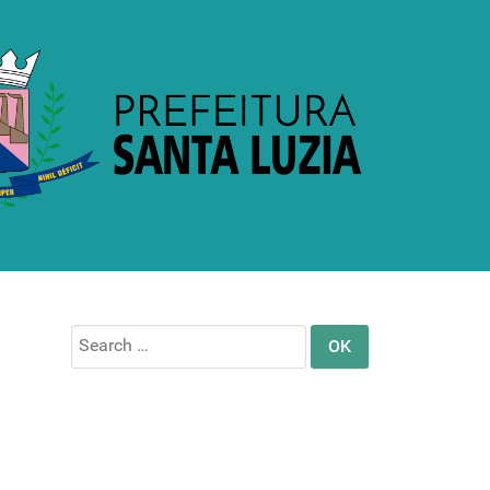
Search
for: