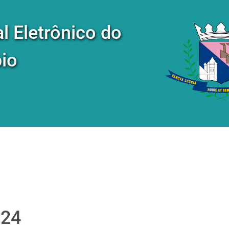
al Eletrônico do
io
024