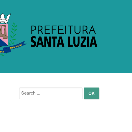
Search
for: