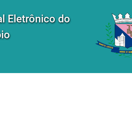
al Eletrônico do
io