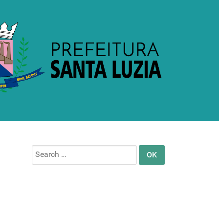
Search
for: