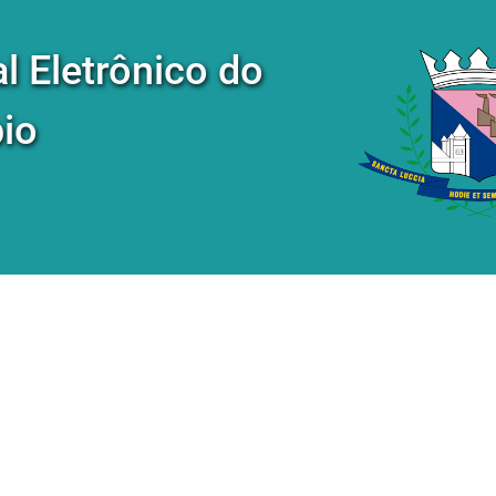
al Eletrônico do
io