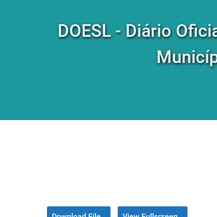
DOESL - Diário Ofici
Municíp
Download File
View Fullscreen