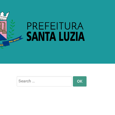
Search
for: