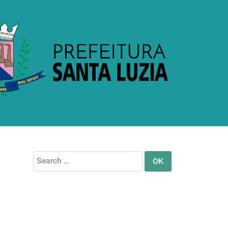
Search
for: