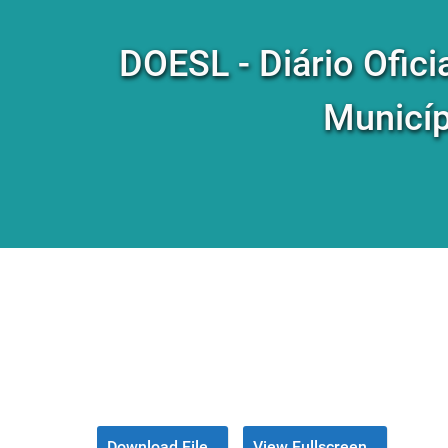
DOESL - Diário Ofici
Municíp
Download File
View Fullscreen