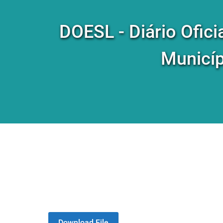
DOESL - Diário Ofici
Municíp
Download File