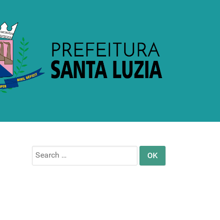
Search
for: