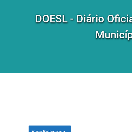
DOESL - Diário Ofici
Municíp
View Fullscreen