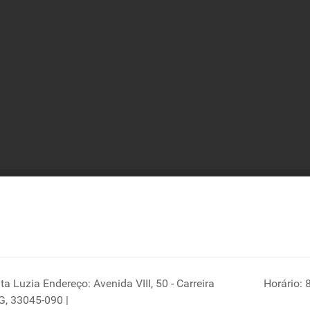
a Luzia Endereço: Avenida VIII, 50 - Carreira
Horário: 
G, 33045-090 |