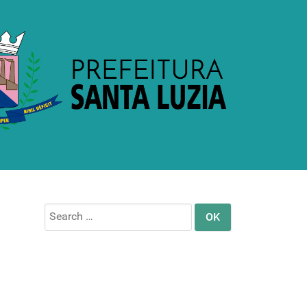
Search
for: