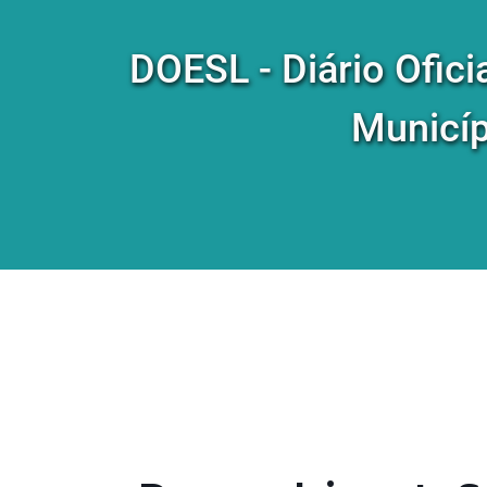
DOESL - Diário Ofici
Municíp