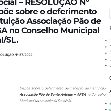
ocial – RESOLUÇÃO Nº
põe sobre o deferimento
f
tituição Associação Pão de
SA no Conselho Municipal
l/SL.
OLUÇÃO Nº 57/2022
D
Dispõe sobre o deferimento de inscrição da instituição
Associação Pão de Santo Antônio – APSA
no Conselho
Municipal da Assistência Social/SL.