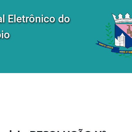
al Eletrônico do
io