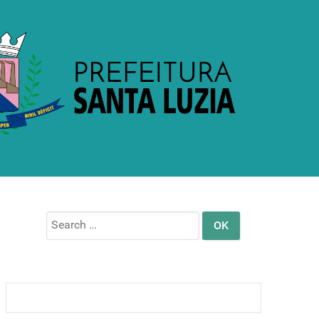
Search
for: