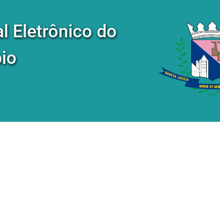
al Eletrônico do
io