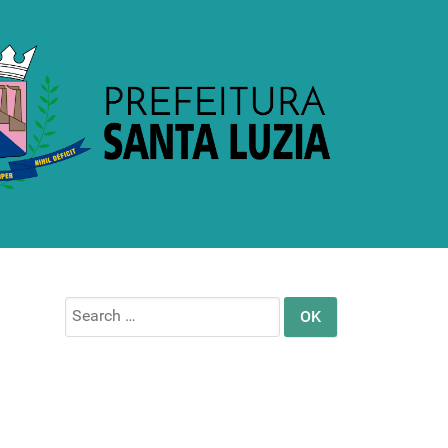
Search
for: