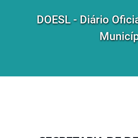
DOESL - Diário Ofici
Municíp