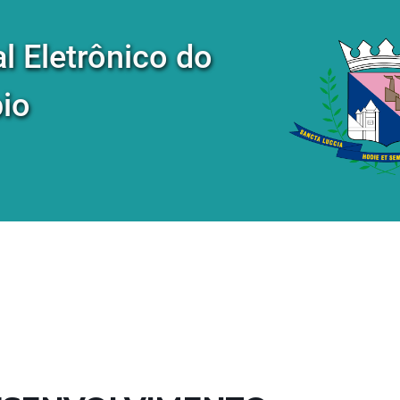
al Eletrônico do
io