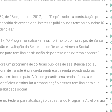
32, de 08 de junho de 2017, que “Dispõe sobre a contratação por
a
orária de excepcional interesse público, nos termos do inciso IX
idências.”
2017, “O Programa Bolsa Família, no âmbito do município de Santa
ão e avaliação da Secretaria de Desenvolvimento Social e
ma para famílias de situação de pobreza e de extrema pobreza.”
egra um programa de políticas públicas de assistência social,
l de transferência direta e indireta de renda é destinado às
eza em todo o país. Além de garantir uma renda básica a essas
 benefícios e estimular a emancipação dessas famílias para que
abilidade social.
a
rno Federal para atualização cadastral do Programa Auxilio Brasil;