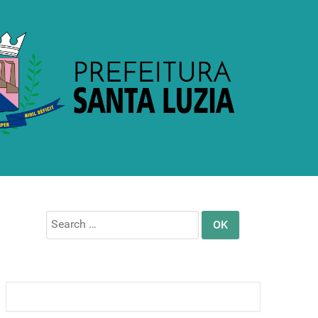
Search
for: