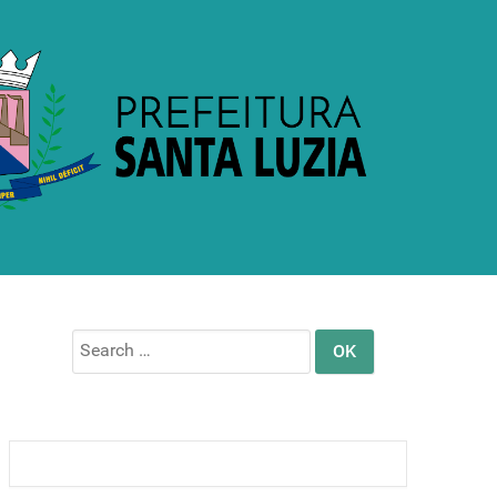
Search
for: