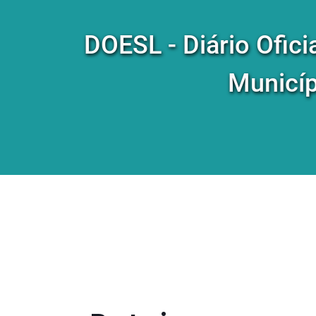
DOESL - Diário Ofici
Municíp