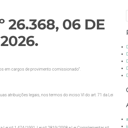
f
º 26.368,
06 DE
 2026
.
cos em cargos de provimento comissionado”.
D
uas atribuições legais, nos termos do inciso VI do art. 71 da Lei
 da Lei nº 1.474/1991, Lei nº 2819/2008 e Lei Complementar nº