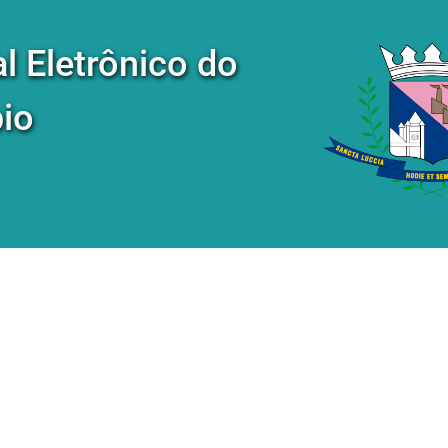
al Eletrônico do
io