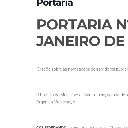
Portaria
PORTARIA
N
JANEIRO DE
“Dispõe sobre as nomeações de servidores públi
O Prefeito do Município de Santa Luzia, no uso de s
Orgânica Municipal, e
CONSIDERANDO
as disposições do art. 12, item II