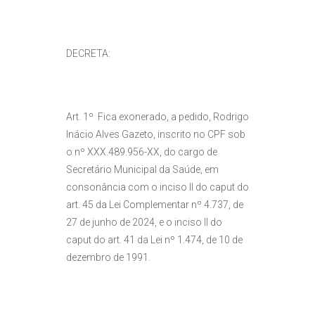
DECRETA:
Art. 1º Fica exonerado, a pedido, Rodrigo
Inácio Alves Gazeto, inscrito no CPF sob
o nº XXX.489.956-XX, do cargo de
Secretário Municipal da Saúde, em
consonância com o inciso II do caput do
art. 45 da Lei Complementar nº 4.737, de
27 de junho de 2024, e o inciso II do
caput do art. 41 da Lei nº 1.474, de 10 de
dezembro de 1991.