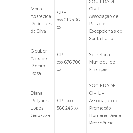
SOCIEDADE
Maria
CIVIL –
CPF
Aparecida
Associação de
xxx.216.406-
Rodrigues
Pais dos
xx
da Silva
Excepcionais de
Santa Luzia
Gleuber
CPF
Secretaria
Antônio
xxx.676.706-
Municipal de
Ribeiro
xx
Finanças
Rosa
SOCIEDADE
Diana
CIVIL –
Pollyanna
CPF xxx.
Associação de
Lopes
586.246-xx
Promoção
Garbazza
Humana Divina
Providência