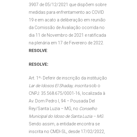
3907 de 05/12/2021 que dispõem sobre
medidas para enfrentamento ao COVID
19 e em acato a deliberação em reunião
da Comissão de Avaliação ocorrida no
dia 11 de Novembro de 2021 e ratificada
na plenária em 17 de Fevereiro de 2022.
RESOLVE
:
RESOLVE:
Art. 1º- Deferir de inscrição da instituição
Lar de Idosos El Shaday, inscrita
sob o
CNPJ: 35.568.675/0001-16, localizada à
Av. Dom Pedro I, 94 – Pousada Del
Rey/Santa Luzia – MG, no
Conselho
Municipal do Idoso de Santa Luzia – MG
.
Sendo assim, a entidade encontra se
inscrita no CMDI-SL, desde 17/02/2022,