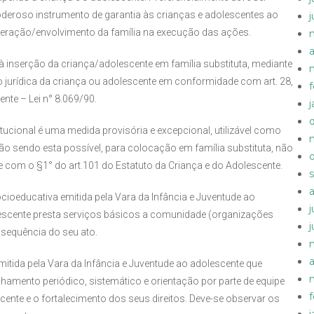
deroso instrumento de garantia às crianças e adolescentes ao
interação/envolvimento da família na execução das ações.
a
à inserção da criança/adolescente em família substituta, mediante
o jurídica da criança ou adolescente em conformidade com art. 28,
ente – Lei n° 8.069/90.
tucional é uma medida provisória e excepcional, utilizável como
não sendo esta possível, para colocação em família substituta, não
 com o §1° do art.101 do Estatuto da Criança e do Adolescente.
ioeducativa emitida pela Vara da Infância e Juventude ao
lescente presta serviços básicos a comunidade (organizações
equência do seu ato.
a
itida pela Vara da Infância e Juventude ao adolescente que
amento periódico, sistemático e orientação por parte de equipe
ente e o fortalecimento dos seus direitos. Deve-se observar os