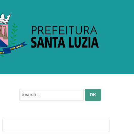
Search
for: