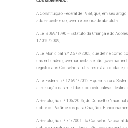
CONSIDERANDO:
A Constituição Federal de 1988, que, em seu artigo 2
adolescente e do jovem é prioridade absoluta;
A Lei 8.069/1990 – Estatuto da Criança e do Adoles
12.010/2009;
A Lei Municipal n.º 2.573/2005, que define como co
das entidades governamentais e não governamenta
registro aos Conselhos Tutelares e à autoridade jud
A Lei Federal n.º 12.594/2012 – que institui o Sis
a execução das medidas socioeducativas destinadas
A Resolução n.º 105/2005, do Conselho Nacional 
sobre os Parâmetros para Criação e Funcionament
A Resolução n.º 71/2001, do Conselho Nacional d
sobre o registro de entidades não governamentais