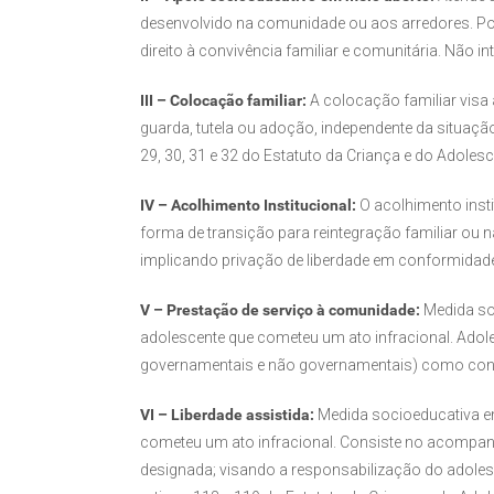
desenvolvido na comunidade ou aos arredores. Po
direito à convivência familiar e comunitária. Não 
III – Colocação familiar:
A colocação familiar visa 
guarda, tutela ou adoção, independente da situaçã
29, 30, 31 e 32 do Estatuto da Criança e do Adolesc
IV – Acolhimento Institucional:
O acolhimento insti
forma de transição para reintegração familiar ou 
implicando privação de liberdade em conformidade
V – Prestação de serviço à comunidade:
Medida soc
adolescente que cometeu um ato infracional. Ado
governamentais e não governamentais) como cons
VI – Liberdade assistida:
Medida socioeducativa em
cometeu um ato infracional. Consiste no acompanh
designada; visando a responsabilização do adolesc