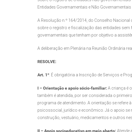
Entidades Governamentais e Não Governamentais
A Resolução n.º 164/2014, do Conselho Nacional 
sobre o registro e fiscalização das entidades sem
governamentais que tenham por objetivo a assistê
A deliberação em Plenária na Reunião Ordinária re
RESOLVE:
Art. 1º
. É obrigatória a Inscrição de Serviços e P
I – Orientação e apoio sócio-familiar:
A criança é 
também é atendida, por ser considerada o primeiro
programa de atendimento. A orientação se refere à
psicossocial, jurídico e econômico. Já o apoio se r
construção, vestuário, medicamentos e outros nes
II – Apoio socioeducativo em meio aberto:
Atende a