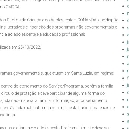
 no CMDCA;
dos Direitos da Criança e do Adolescente – CONANDA, que dispõe
 fins lucrativos e inscrição dos programas não governamentais e
ncia ao adolescente e a educação profissional;
alizada em 25/10/2022.
rogramas governamentais, que atuem em Santa Luzia, em regime:
o centro do atendimento do Serviço/Programa, porém a família
 círculo de proteção e deve participar de alguma forma do
 ajuda não-material à família: informação, aconselhamento
efere à ajuda material: renda mínima, cesta básica, materiais de
sa linha.
penas a criança e o adolescente. Preferencialmente deve ser