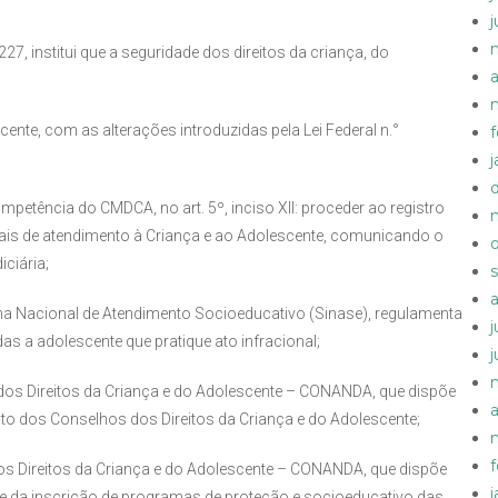
27, institui que a seguridade dos direitos da criança, do
a
cente, com as alterações introduzidas pela Lei Federal n.°
mpetência do CMDCA, no art. 5º, inciso XII: proceder ao registro
is de atendimento à Criança e ao Adolescente, comunicando o
iciária;
tema Nacional de Atendimento Socioeducativo (Sinase), regulamenta
 a adolescente que pratique ato infracional;
dos Direitos da Criança e do Adolescente – CONANDA, que dispõe
a
o dos Conselhos dos Direitos da Criança e do Adolescente;
os Direitos da Criança e do Adolescente – CONANDA, que dispõe
 e da inscrição de programas de proteção e socioeducativo das