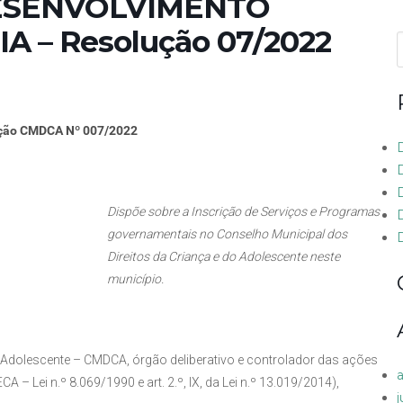
DESENVOLVIMENTO
A – Resolução 07/2022
f
ção CMDCA Nº 007/2022
Dispõe sobre a Inscrição de Serviços e Programas
governamentais no Conselho Municipal dos
D
Direitos da Criança e do Adolescente neste
município.
o Adolescente – CMDCA, órgão deliberativo e controlador das ações
ECA – Lei n.º 8.069/1990 e art. 2.º, IX, da Lei n.º 13.019/2014),