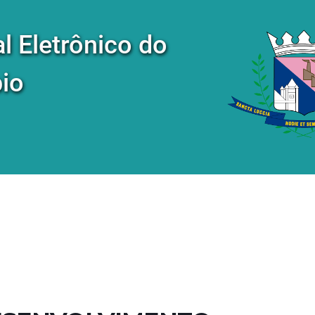
al Eletrônico do
io