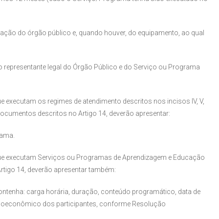
iação do órgão público e, quando houver, do equipamento, ao qual
 representante legal do Órgão Público e do Serviço ou Programa
e executam os regimes de atendimento descritos nos incisos IV, V,
s documentos descritos no Artigo 14, deverão apresentar:
rama.
 que executam Serviços ou Programas de Aprendizagem e Educação
rtigo 14, deverão apresentar também:
ontenha: carga horária, duração, conteúdo programático, data de
ocioeconômico dos participantes, conforme Resolução