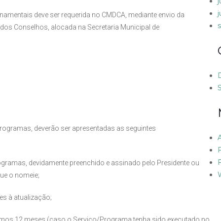
rnamentais deve ser requerida no CMDCA, mediante envio da
 dos Conselhos, alocada na Secretaria Municipal de
 Programas, deverão ser apresentadas as seguintes
rogramas, devidamente preenchido e assinado pelo Presidente ou
que o nomeie;
es à atualização;
últimos 12 meses (caso o Serviço/Programa tenha sido executado no