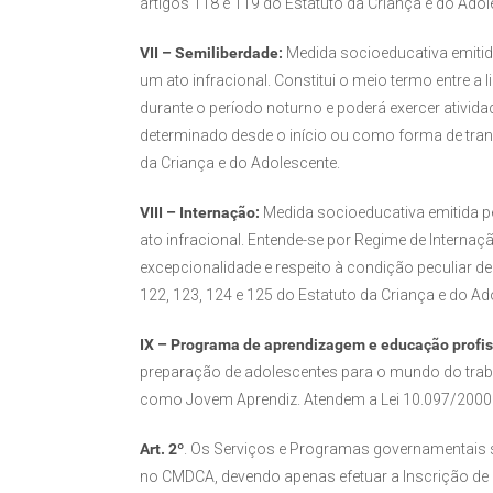
artigos 118 e 119 do Estatuto da Criança e do Adol
VII – Semiliberdade:
Medida socioeducativa emitid
um ato infracional. Constitui o meio termo entre a 
durante o período noturno e poderá exercer ativida
determinado desde o início ou como forma de tran
da Criança e do Adolescente.
VIII – Internação:
Medida socioeducativa emitida p
ato infracional. Entende-se por Regime de Internação
excepcionalidade e respeito à condição peculiar 
122, 123, 124 e 125 do Estatuto da Criança e do Ad
IX – Programa de aprendizagem e educação profis
preparação de adolescentes para o mundo do tra
como Jovem Aprendiz. Atendem a Lei 10.097/200
Art. 2º
. Os Serviços e Programas governamentais s
no CMDCA, devendo apenas efetuar a Inscrição de