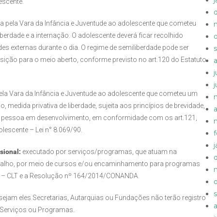
escente.
a pela Vara da Infância e Juventude ao adolescente que cometeu
liberdade e a internação. O adolescente deverá ficar recolhido
des externas durante o dia. O regime de semiliberdade pode ser
sição para o meio aberto, conforme previsto no art.120 do Estatuto
ela Vara da Infância e Juventude ao adolescente que cometeu um
, medida privativa de liberdade, sujeita aos princípios de brevidade,
a
de pessoa em desenvolvimento, em conformidade com os art.121,
olescente – Lei n° 8.069/90.
sional:
executado por serviços/programas, que atuam na
balho, por meio de cursos e/ou encaminhamento para programas
0 – CLT e a Resolução nº 164/2014/CONANDA.
ejam eles Secretarias, Autarquias ou Fundações não terão registro
 Serviços ou Programas.