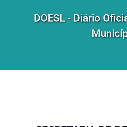
DOESL - Diário Ofici
Municíp