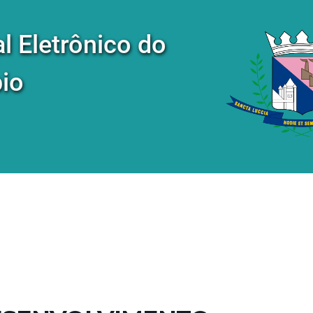
al Eletrônico do
io