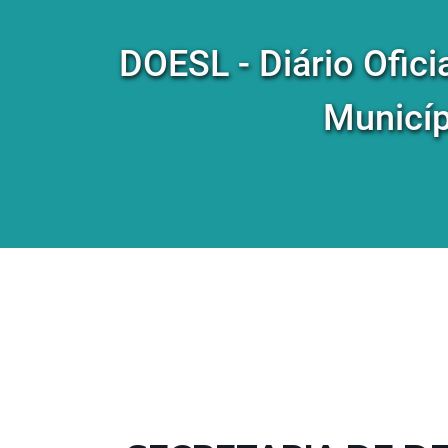
DOESL - Diário Ofici
Municíp