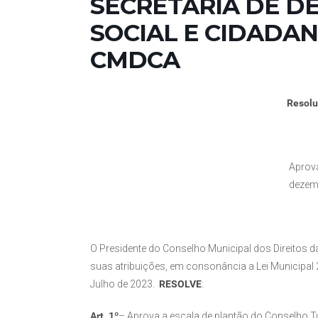
SECRETARIA DE 
SOCIAL E CIDADANIA
CMDCA
Resol
Aprova
dezem
O Presidente do Conselho Municipal dos Direitos 
suas atribuições, em consonância a Lei Municipal 
Julho de 2023.
RESOLVE
:
Art. 1º
– Aprova a escala de plantão do Conselho T