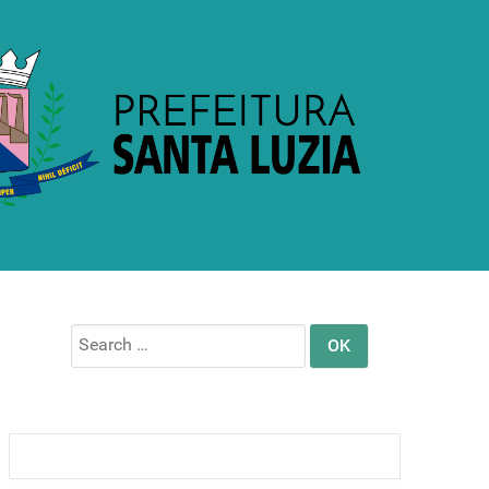
Search
for: