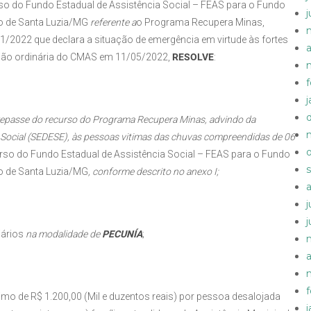
rso do Fundo Estadual de Assistência Social – FEAS para o Fundo
o de Santa Luzia/MG
referente a
o Programa Recupera Minas,
1/2022 que declara a situação de emergência em virtude às fortes
a
união ordinária do CMAS em 11/05/2022,
RESOLVE
:
o repasse do recurso do Programa Recupera Minas, advindo da
 Social (SEDESE), às pessoas vitimas das chuvas compreendidas de 06
urso do Fundo Estadual de Assistência Social – FEAS para o Fundo
o de Santa Luzia/MG
, conforme descrito no anexo I;
iários
na modalidade de
PECUNÍA
;
a
mo de R$ 1.200,00 (Mil e duzentos reais) por pessoa desalojada