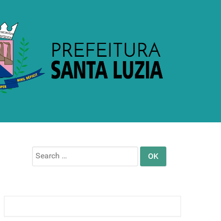
Search
for: