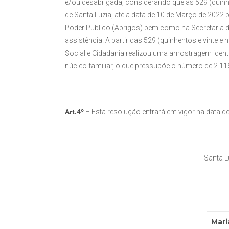
e/ou desabrigada, considerando que as 529 (quinhen
de Santa Luzia, até a data de 10 de Março de 20
Poder Publico (Abrigos) bem como na Secretaria 
assistência. A partir das 529 (quinhentos e vinte e
Social e Cidadania realizou uma amostragem iden
núcleo familiar, o que pressupõe o número de 2.11
Art.4º
– Esta resolução entrará em vigor na data d
Santa L
Mari