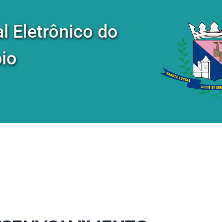
al Eletrônico do
io