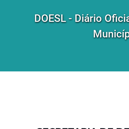
DOESL - Diário Ofici
Municíp