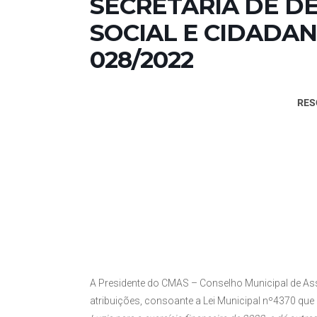
SECRETARIA DE 
SOCIAL E CIDADANI
028/2022
RES
A Presidente do CMAS – Conselho Municipal de Ass
atribuições, consoante a Lei Municipal nº4370 que