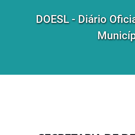
DOESL - Diário Ofici
Municíp