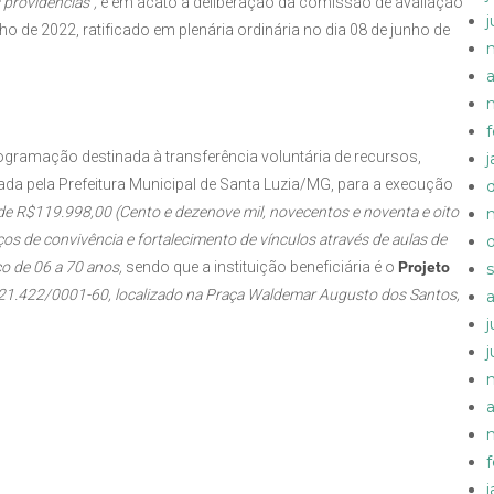
 providências”,
e em acato a deliberação da comissão de avaliação
o de 2022, ratificado em plenária ordinária no dia 08 de junho de
a
rogramação destinada à transferência voluntária de recursos,
da pela Prefeitura Municipal de Santa Luzia/MG, para a execução
 de R$119.998,00 (Cento e dezenove mil, novecentos e noventa e oito
ços de convivência e fortalecimento de vínculos através de aulas de
co de 06 a 70 anos,
sendo que a instituição beneficiária é o
Projeto
21.422/0001-60, localizado na Praça Waldemar Augusto dos Santos,
a