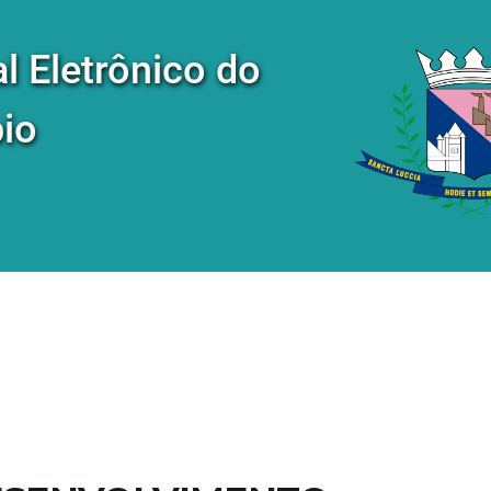
al Eletrônico do
io