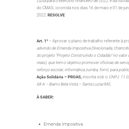
Luzia para o exercício financeiro de 2022, e dá outras
do CMAS, ocorrida nos dias 16 de maio e 01 de junh
2022.
RESOLVE
:
Art. 1º
– Aprovar o plano de trabalho referente à p
advindo de Emenda Impositiva Direcionada,
chancela
do projeto “Projeto Construindo o Cidadão” no valor
reais), que tem o objetivo promover oficinas de servi
reforço escolar, informática zumba, forró, para públi
Ação Solidária – PROAS,
inscrita sob o
CNPJ: 11.0
68 A – Bairro Bela Vista – Santa Luzia/MG.
À SABER:
Emenda Impositiva