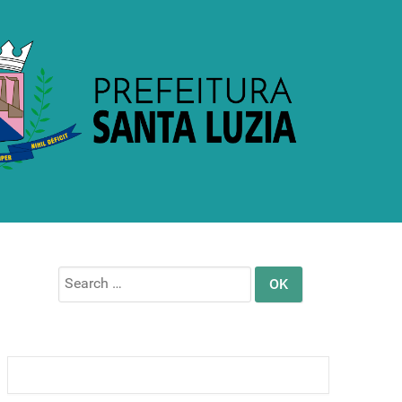
Search
for: