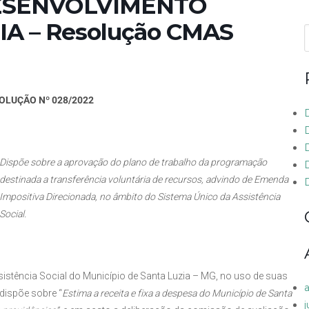
DESENVOLVIMENTO
A – Resolução CMAS
f
OLUÇÃO Nº 028/2022
Dispõe sobre a aprovação do plano de trabalho da programação
destinada a transferência voluntária de recursos, advindo de Emenda
Impositiva Direcionada, no âmbito do Sistema Único da Assistência
Social.
istência Social do Município de Santa Luzia – MG, no uso de suas
 dispõe sobre “
Estima a receita e fixa a despesa do Município de Santa