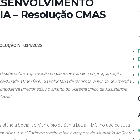
DESENVOLVIMENTO
A – Resolução CMAS
f
OLUÇÃO Nº 034/2022
D
Dispõe sobre a aprovação do plano de trabalho da programação
destinada a transferência voluntária de recursos, advindo de Emenda
Impositiva Direcionada, no âmbito do Sistema Único da Assistência
Social.
istência Social do Município de Santa Luzia – MG, no uso de suas
 dispõe sobre “
Estima a receita e fixa a despesa do Município de Santa