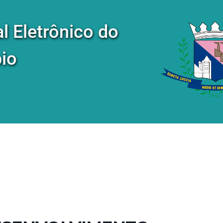
al Eletrônico do
io