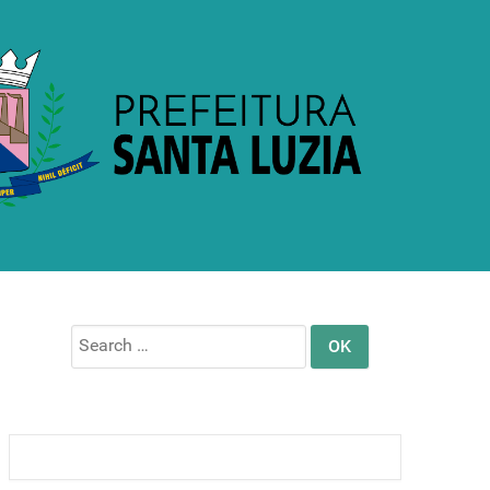
Search
for: