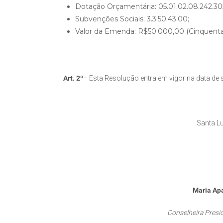
Dotação Orçamentária: 05.01.02.08.242.305
Subvenções Sociais: 3.3.50.43.00;
Valor da Emenda: R$50.000,00 (Cinquenta m
Art. 2º
– Esta Resolução entra em vigor na data de 
Santa Lu
Maria Apa
Conselheira Pres