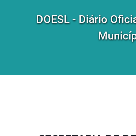
DOESL - Diário Ofici
Municíp