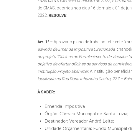
Luzia para o exercício financeiro de 2022, e dá outras
do CMAS, ocorrida nos dias 16 de maio e 01 de junh
2022.
RESOLVE
:
Art. 1º
– Aprovar o plano de trabalho referente à p
advindo de Emenda Impositiva Direcionada,
chancela
do projeto “Oficinas de Fortalecimento de vínculos fa
objetivo de ofertar oficinas de serviços de convivênc
instituição Projeto Ebénezer
. A instituição beneficiár
localizado na Rua Dona Inhazinha Castro, 227 – Bai
À SABER:
Emenda Impositiva
Órgão: Câmara Municipal de Santa Luzia;
Destinador: Vereador André Leite;
Unidade Orçamentária: Fundo Municipal da