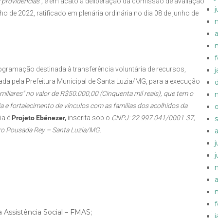
 providências”,
e em acato a deliberação da comissão de avaliação
o de 2022, ratificado em plenária ordinária no dia 08 de junho de
a
rogramação destinada à transferência voluntária de recursos,
da pela Prefeitura Municipal de Santa Luzia/MG, para a execução
miliares” no valor de R$50.000,00 (Cinquenta mil reais), que tem o
ia e fortalecimento de vínculos com as famílias dos acolhidos da
ia é
Projeto Ebénezer,
inscrita sob o
CNPJ: 22.997.041/0001-37,
rro Pousada Rey – Santa Luzia/MG.
a
 Assistência Social – FMAS;