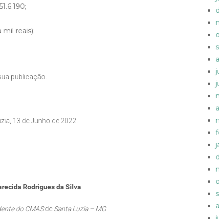
1.6.190;
il reais);
sua publicação.
zia, 13 de Junho de 2022.
recida Rodrigues da Silva
idente do CMAS
de
Santa Luzia – MG