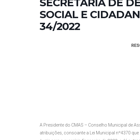
SECRETARIA DE 
SOCIAL E CIDADANI
34/2022
RES
A Presidente do CMAS – Conselho Municipal de Ass
atribuições, consoante a Lei Municipal nº4370 que