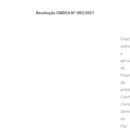
Resolução CMDCA Nº 082/2021
Disp
sobr
a
apro
do
Proje
da
entid
Crec
Comu
Senh
da
Paz