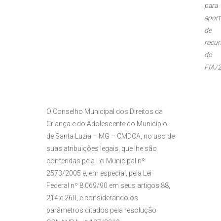
para
aport
de
recur
do
FIA/
O Conselho Municipal dos Direitos da
Criança e do Adolescente do Município
de Santa Luzia – MG – CMDCA, no uso de
suas atribuições legais, que lhe são
conferidas pela Lei Municipal nº
2573/2005 e, em especial, pela Lei
Federal nº 8.069/90 em seus artigos 88,
214 e 260, e considerando os
parâmetros ditados pela resolução