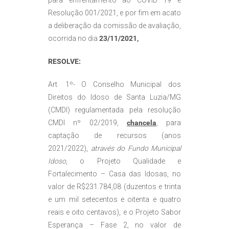
para enfrentamento ao COVID 19 e
Resolução 001/2021, e por fim em acato
a deliberação da comissão de avaliação,
ocorrida no dia
23/11/2021,
RESOLVE:
Art. 1º- O Conselho Municipal dos
Direitos do Idoso de Santa Luzia/MG
(CMDI) regulamentada pela resolução
CMDI nº 02/2019,
chancela
, para
captação de recursos (anos
2021/2022),
através do Fundo Municipal
Idoso
, o Projeto Qualidade e
Fortalecimento – Casa das Idosas, no
valor de R$231.784,08 (duzentos e trinta
e um mil setecentos e oitenta e quatro
reais e oito centavos), e o Projeto Sabor
Esperança – Fase 2, no valor de