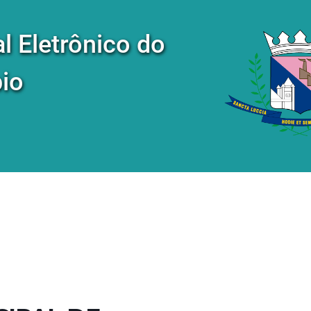
al Eletrônico do
io