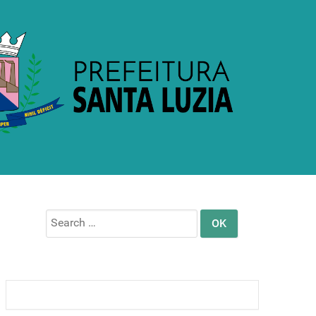
Search
for: