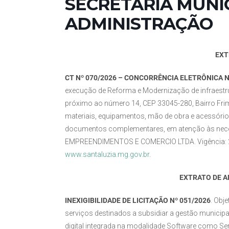
SECRETARIA MUNI
ADMINISTRAÇÃO
EXT
CT Nº 070/2026 – CONCORRÊNCIA ELETRÔNICA N
execução de Reforma e Modernização de infraestrut
próximo ao número 14, CEP 33045-280, Bairro Fri
materiais, equipamentos, mão de obra e acessório
documentos complementares, em atenção às neces
EMPREENDIMENTOS E COMERCIO LTDA. Vigência: 29/
www.santaluzia.mg.gov.br
.
EXTRATO DE 
INEXIGIBILIDADE DE LICITAÇÃO Nº 051/2026
. Obj
serviços destinados a subsidiar a gestão municipa
digital integrada na modalidade Software como Se