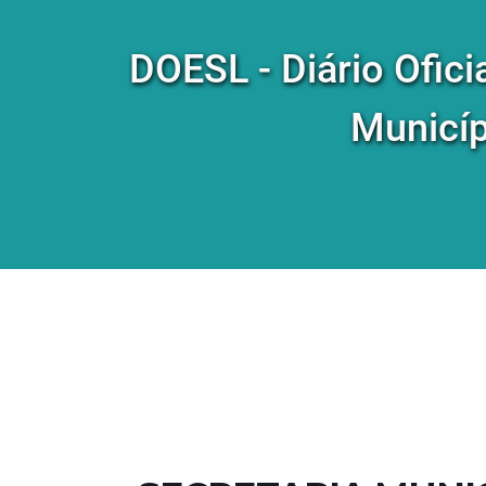
DOESL - Diário Ofici
Municíp