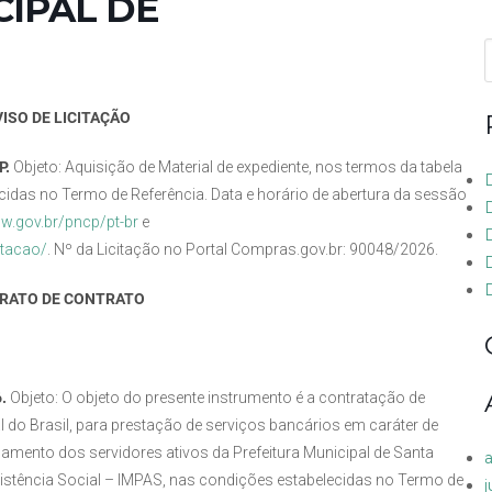
CIPAL DE
f
VISO DE LICITAÇÃO
P.
Objeto: Aquisição de Material de expediente, nos termos da tabela
idas no Termo de Referência. Data e horário de abertura da sessão
ww.gov.br/pncp/pt-br
e
itacao/
. Nº da Licitação no Portal Compras.gov.br: 90048/2026.
D
RATO DE CONTRATO
6.
Objeto: O objeto do presente instrumento é a contratação de
al do Brasil, para prestação de serviços bancários em caráter de
amento dos servidores ativos da Prefeitura Municipal de Santa
ssistência Social – IMPAS, nas condições estabelecidas no Termo de