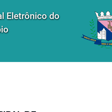
al Eletrônico do
io