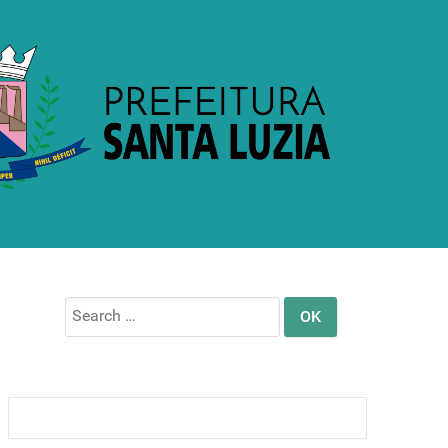
Search
for: