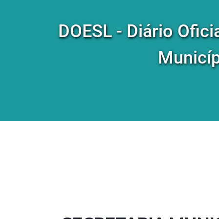
DOESL - Diário Ofici
Municíp