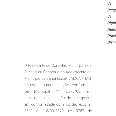
de
Resg
da
Dign
Hum
Prov
Divin
O Presidente do Conselho Municipal dos
Direitos da Criança e do Adolescente do
Município de Santa Luzia/ CMDCA – MG,
no uso de suas atribuições conforme a
Lei Municipal Nº 2.573/05, em
atendimento a situação de emergência
em conformidade com os decretos nº
3540 de 13/03/2020, nº 3787 de