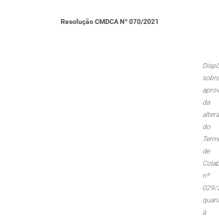
Resolução CMDCA Nº 070/2021
Disp
sobr
apro
da
alter
do
Term
de
Cola
nº
029/
quan
à