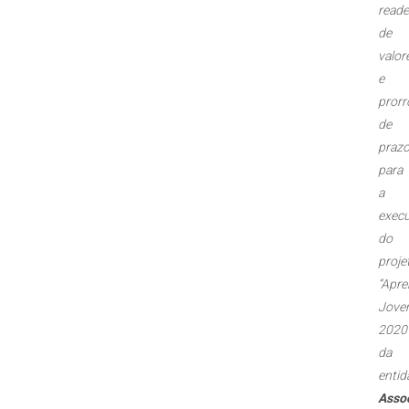
read
de
valor
e
pror
de
praz
para
a
exec
do
proje
“Apre
Jove
2020”
da
entid
Asso