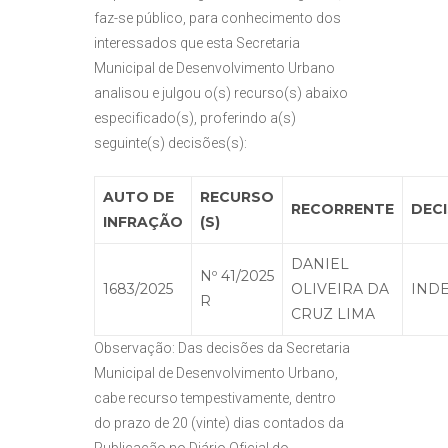
faz-se público, para conhecimento dos
interessados que esta Secretaria
Municipal de Desenvolvimento Urbano
analisou e julgou o(s) recurso(s) abaixo
especificado(s), proferindo a(s)
seguinte(s) decisões(s):
AUTO DE
RECURSO
RECORRENTE
DEC
INFRAÇÃO
(S)
DANIEL
Nº 41/2025
1683/2025
OLIVEIRA DA
IND
R
CRUZ LIMA
Observação: Das decisões da Secretaria
Municipal de Desenvolvimento Urbano,
cabe recurso tempestivamente, dentro
do prazo de 20 (vinte) dias contados da