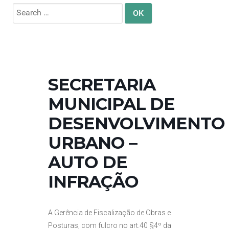
Search
for:
SECRETARIA
MUNICIPAL DE
DESENVOLVIMENTO
URBANO –
AUTO DE
INFRAÇÃO
A Gerência de Fiscalização de Obras e
Posturas, com fulcro no art.40 §4º da