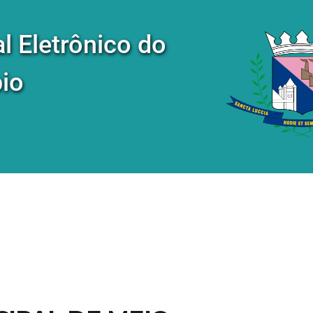
al Eletrônico do
io