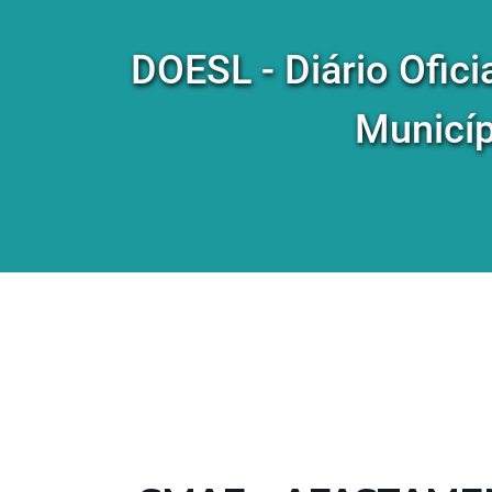
DOESL - Diário Ofici
Municíp