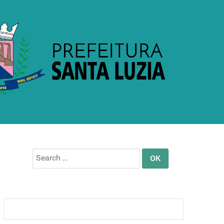
Search
for: