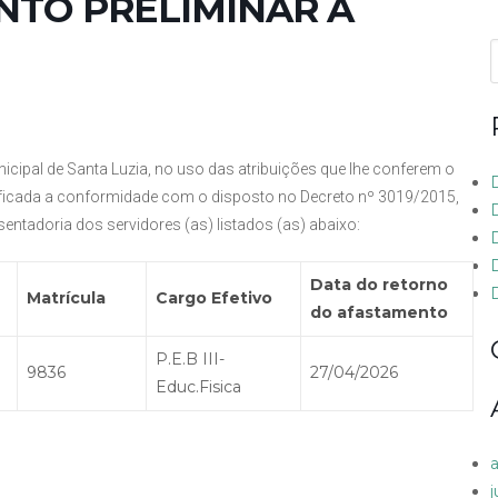
NTO PRELIMINAR À
f
icipal de Santa Luzia, no uso das atribuições que lhe conferem o
ificada a conformidade com o disposto no Decreto nº 3019/2015,
entadoria dos servidores (as) listados (as) abaixo:
Data do retorno
D
Matrícula
Cargo Efetivo
do afastamento
P.E.B III-
9836
27/04/2026
Educ.Fisica