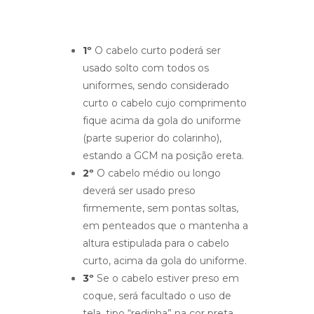
1º
O cabelo curto poderá ser
usado solto com todos os
uniformes, sendo considerado
curto o cabelo cujo comprimento
fique acima da gola do uniforme
(parte superior do colarinho),
estando a GCM na posição ereta.
2º
O cabelo médio ou longo
deverá ser usado preso
firmemente, sem pontas soltas,
em penteados que o mantenha a
altura estipulada para o cabelo
curto, acima da gola do uniforme.
3º
Se o cabelo estiver preso em
coque, será facultado o uso de
tela, tipo “redinha” na cor preta