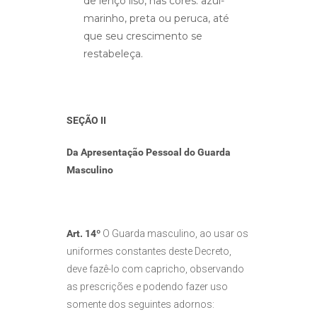
de lenço liso, nas cores: azul-
marinho, preta ou peruca, até
que seu crescimento se
restabeleça.
SEÇÃO II
Da Apresentação Pessoal do Guarda
Masculino
Art. 14º
O Guarda masculino, ao usar os
uniformes constantes deste Decreto,
deve fazê-lo com capricho, observando
as prescrições e podendo fazer uso
somente dos seguintes adornos: