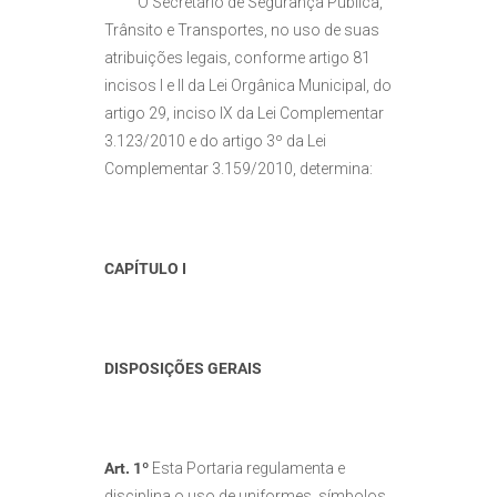
O Secretário de Segurança Pública,
Trânsito e Transportes, no uso de suas
atribuições legais, conforme artigo 81
incisos I e II da Lei Orgânica Municipal, do
artigo 29, inciso IX da Lei Complementar
3.123/2010 e do artigo 3º da Lei
Complementar 3.159/2010, determina:
CAPÍTULO I
DISPOSIÇÕES GERAIS
Art. 1º
Esta Portaria regulamenta e
disciplina o uso de uniformes, símbolos,