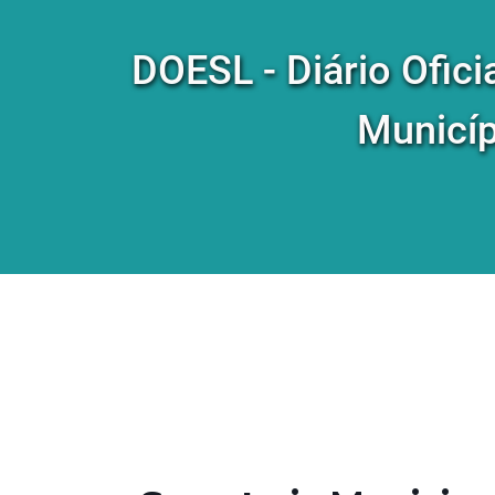
DOESL - Diário Ofici
Municíp