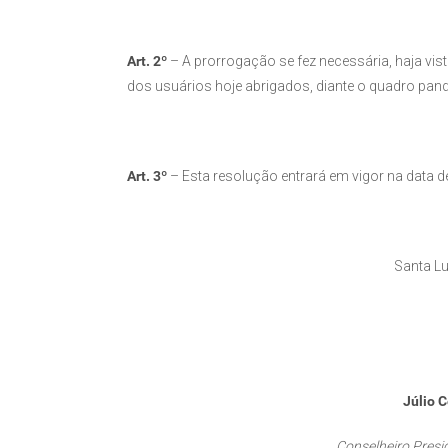
Art. 2º
– A prorrogação se fez necessária, haja vis
dos usuários hoje abrigados, diante o quadro pan
Art. 3º
– Esta resolução entrará em vigor na data d
Santa Lu
Júlio C
Conselheiro Presi