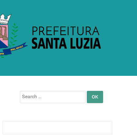
Search
for: