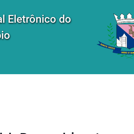
al Eletrônico do
io