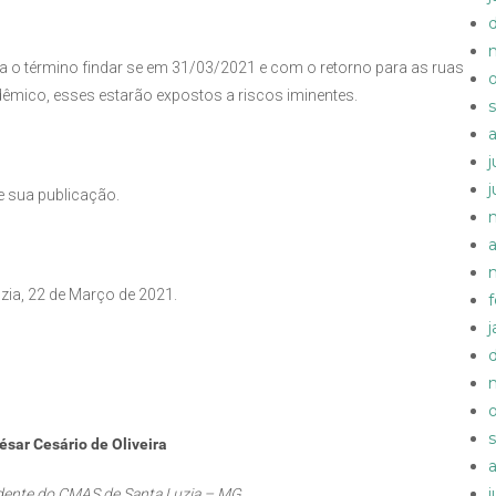
ta o término findar se em 31/03/2021 e com o retorno para as ruas
dêmico, esses estarão expostos a riscos iminentes.
e sua publicação.
zia, 22 de Março de 2021.
ésar Cesário de Oliveira
dente do CMAS de Santa Luzia – MG