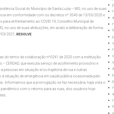
istência Social do Município de Santa Luzia – MG, no uso de suas
ência em conformidade com os decretos nº 3540 de 13/03/2020 e
a
 para enfrentamento ao COVID 19, Conselho Municipal de
MG, no uso de suas atribuições, em acato a deliberação de forma
1/03/2021,
RESOLVE
:
ias do termo de colaboração nº0241 de 2020 com a instituição
s – CERDAD, que executa serviço de acolhimento provisório e
a pessoas em situação e/ou trajetória de rua e outras
ido à situação de emergência em saúde pública ocasionada pelo
ia. Informamos que a prorrogação se faz necessária, haja vista o
o pandêmico com o retorno para as ruas, dos usuários hoje
a
tes.