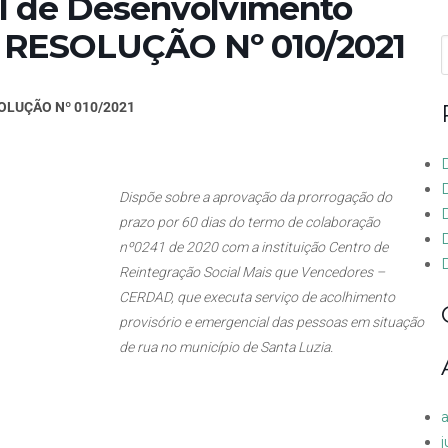
al de Desenvolvimento
 – RESOLUÇÃO Nº 010/2021
f
OLUÇÃO Nº 010/2021
Dispõe sobre a aprovação da prorrogação do
prazo por 60 dias do termo de colaboração
nº0241 de 2020 com a instituição Centro de
Reintegração Social Mais que Vencedores –
CERDAD, que executa serviço de acolhimento
provisório e emergencial das pessoas em situação
de rua no município de Santa Luzia.